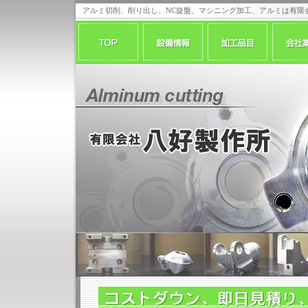
アルミ切削、削り出し、NC旋盤、マシニング加工、アルミは有限